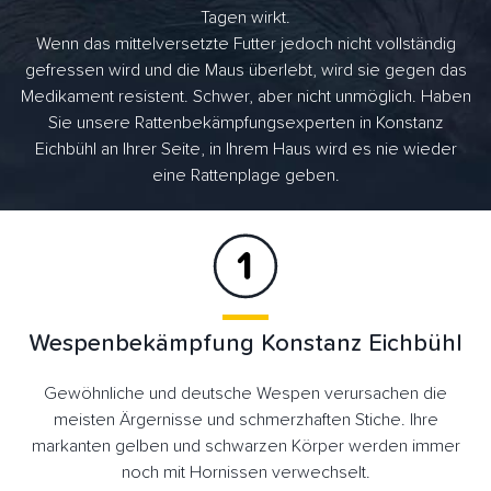
Tagen wirkt.
Wenn das mittelversetzte Futter jedoch nicht vollständig
gefressen wird und die Maus überlebt, wird sie gegen das
Medikament resistent. Schwer, aber nicht unmöglich. Haben
Sie unsere Rattenbekämpfungsexperten in Konstanz
Eichbühl an Ihrer Seite, in Ihrem Haus wird es nie wieder
eine Rattenplage geben.
Wespenbekämpfung Konstanz Eichbühl
Gewöhnliche und deutsche Wespen verursachen die
meisten Ärgernisse und schmerzhaften Stiche. Ihre
markanten gelben und schwarzen Körper werden immer
noch mit Hornissen verwechselt.