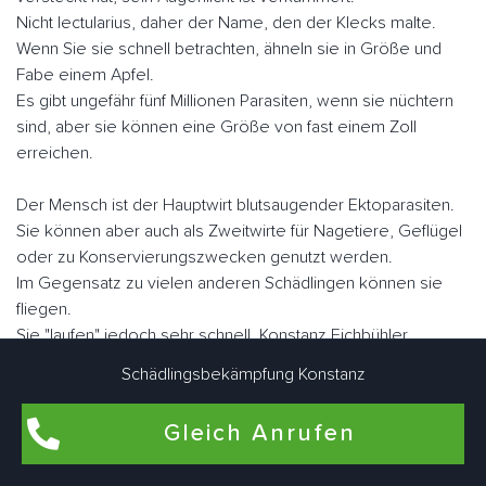
Nicht lectularius, daher der Name, den der Klecks malte.
Wenn Sie sie schnell betrachten, ähneln sie in Größe und
Fabe einem Apfel.
Es gibt ungefähr fünf Millionen Parasiten, wenn sie nüchtern
sind, aber sie können eine Größe von fast einem Zoll
erreichen.
Der Mensch ist der Hauptwirt blutsaugender Ektoparasiten.
Sie können aber auch als Zweitwirte für Nagetiere, Geflügel
oder zu Konservierungszwecken genutzt werden.
Im Gegensatz zu vielen anderen Schädlingen können sie
fliegen.
Sie "laufen" jedoch sehr schnell. Konstanz Eichbühler
Schädlingsbekämpfungsexperten arbeiten eng zusammen,
Schädlingsbekämpfung Konstanz
um Bettwanzen bedarfsgerecht individuell zu bekämpfen.
Gleich Anrufen
Flohbekämpfung in Konstanz Eichbühl