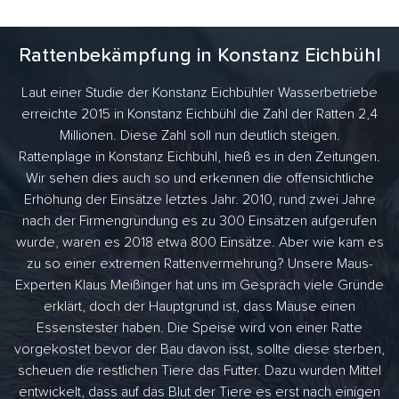
Rattenbekämpfung in Konstanz Eichbühl
Laut einer Studie der Konstanz Eichbühler Wasserbetriebe
erreichte 2015 in Konstanz Eichbühl die Zahl der Ratten 2,4
Millionen. Diese Zahl soll nun deutlich steigen.
Rattenplage in Konstanz Eichbühl, hieß es in den Zeitungen.
Wir sehen dies auch so und erkennen die offensichtliche
Erhöhung der Einsätze letztes Jahr. 2010, rund zwei Jahre
nach der Firmengründung es zu 300 Einsätzen aufgerufen
wurde, waren es 2018 etwa 800 Einsätze. Aber wie kam es
zu so einer extremen Rattenvermehrung? Unsere Maus-
Experten Klaus Meißinger hat uns im Gespräch viele Gründe
erklärt, doch der Hauptgrund ist, dass Mäuse einen
Essenstester haben. Die Speise wird von einer Ratte
vorgekostet bevor der Bau davon isst, sollte diese sterben,
scheuen die restlichen Tiere das Futter. Dazu wurden Mittel
entwickelt, dass auf das Blut der Tiere es erst nach einigen